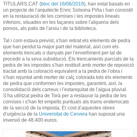
TITULARS.CAT (
bloc del 16/06/2019
), han estat basats en
un projecte de l'arquitecte Enric Solsona Piña i han consistit
en la restauració de les cornises i les impostes lineals
inferiors, situades en les façanes sobre l'alqueria dels
porxos, als patis de l'arxiu i de la biblioteca.
Tal i com estava previst, s'han retirat els elements de pedra
que han perdut la major part del material, així com els
elements trencats o danyats per l'envelliment per tal de
procedir a la seva substitució. Els trencaments parcials de la
pedra de les impostes s'han restituït amb morter de reposició
tractat amb la coloració equivalent a la pedra de l'obra i
s'han rejuntat amb morter de calç colorada tots els elements
de pedra que conformen les impostes, garantint, així, la
consolidació dels carreus i l'estanquitat de l'aigua pluvial.
S'ha utilitzat pedra de Torà per a restaurar la pedra de les
cornises i s'han fet empelts puntuals als trams enderrocats
de la secció de la imposta. El cost d'aquestes obres
d'urgència de la
Universitat de Cervera
han suposat una
inversió de 48.400 euros.