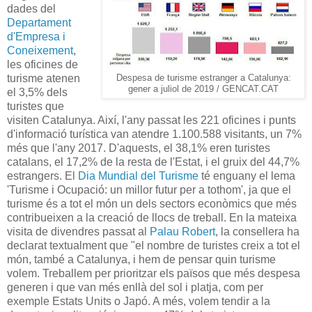
dades del
Departament
d'Empresa i
Coneixement
,
les oficines de
turisme atenen
Despesa de turisme estranger a Catalunya:
gener a juliol de 2019 / GENCAT.CAT
el 3,5% dels
turistes que
visiten Catalunya. Així, l'any passat les 221 oficines i punts
d'informació turística van atendre 1.100.588 visitants, un 7%
més que l'any 2017. D'aquests, el 38,1% eren turistes
catalans, el 17,2% de la resta de l'Estat, i el gruix del 44,7%
estrangers. El
Dia Mundial del Turisme
té enguany el lema
'Turisme i Ocupació: un millor futur per a tothom', ja que el
turisme és a tot el món un dels sectors econòmics que més
contribueixen a la creació de llocs de treball. En la mateixa
visita de divendres passat al
Palau Robert
, la consellera ha
declarat textualment que "el nombre de turistes creix a tot el
món, també a Catalunya, i hem de pensar quin turisme
volem. Treballem per prioritzar els països que més despesa
generen i que van més enllà del sol i platja, com per
exemple Estats Units o Japó. A més, volem tendir a la