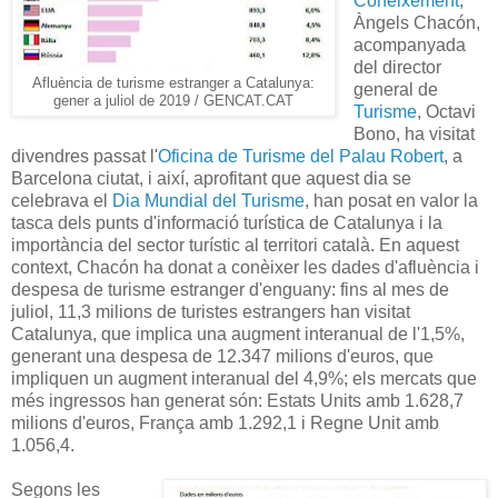
Coneixement
,
Àngels Chacón,
acompanyada
del director
Afluència de turisme estranger a Catalunya:
general de
gener a juliol de 2019 / GENCAT.CAT
Turisme
, Octavi
Bono, ha visitat
divendres passat l'
Oficina de Turisme del Palau Robert
, a
Barcelona ciutat, i així, aprofitant que aquest dia se
celebrava el
Dia Mundial del Turisme
, han posat en valor la
tasca dels punts d'informació turística de Catalunya i la
importància del sector turístic al territori català. En aquest
context, Chacón ha donat a conèixer les dades d'afluència i
despesa de turisme estranger d'enguany: fins al mes de
juliol, 11,3 milions de turistes estrangers han visitat
Catalunya, que implica una augment interanual de l'1,5%,
generant una despesa de 12.347 milions d'euros, que
impliquen un augment interanual del 4,9%; els mercats que
més ingressos han generat són: Estats Units amb 1.628,7
milions d'euros, França amb 1.292,1 i Regne Unit amb
1.056,4.
Segons les