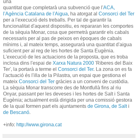
una
quantitat que completarà una subvenció que l'
ACA,
l'Agència Catalana de l'Aigua
, ha atorgat al
Consorci del Ter
per a l'execució dels treballs. Per tal de garantir la
funcionalitat d'aquest dispositiu, es repararan les comportes
de la sèquia Monar, cosa que permetrà garantir els cabals
necessaris per al pas de peixos en èpoques de cabals
mínims i, al mateix temps, assegurarà una quantitat d'aigua
suficient per al reg de les hortes de Santa Eugènia.
L'execució de les actuacions de la proposta, que es troba
inclosa dins l'espai de
Xarxa Natura 2000
'Riberes del Baix
Ter', la portarà a terme el
Consorci del Ter
. La zona on es fa
l'actuació és l'illa de la Pilastra, un espai que gestiona el
mateix
Consorci del Ter
gràcies a un conveni de custòdia.
La sèquia Monar transcorre des de Montfullà fins al riu
Onyar, passant per les deveses i les hortes de Salt i Santa
Eugènia; actualment està dirigida per una comissió gestora
de la qual formen part els ajuntaments
de Girona
,
de Salt
i
de Bescanó
.
+info:
http://www.girona.cat