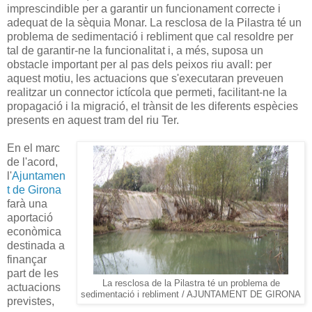
imprescindible per a garantir un funcionament correcte i
adequat de la sèquia Monar. La resclosa de la Pilastra té un
problema de sedimentació i rebliment que cal resoldre per
tal de garantir-ne la funcionalitat i, a més, suposa un
obstacle important per al pas dels peixos riu avall: per
aquest motiu, les actuacions que s'executaran preveuen
realitzar un connector ictícola que permeti, facilitant-ne la
propagació i la migració, el trànsit de les diferents espècies
presents en aquest tram del riu Ter.
En el marc
de l'acord,
l'
Ajuntamen
t de Girona
farà una
aportació
econòmica
destinada a
finançar
part de les
La resclosa de la Pilastra té un problema de
actuacions
sedimentació i rebliment / AJUNTAMENT DE GIRONA
previstes,