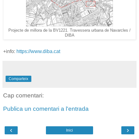
Projecte de millora de la BV1221. Travessera urbana de Navarcles /
DIBA
+info:
https://www.diba.cat
Comparteix
Cap comentari:
Publica un comentari a l'entrada
‹
›
Inici