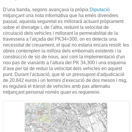
D'una banda, segons avançava la pròpia
Diputació
mitjançant una nota informativa que ha emès divendres
passat, aquesta seguretat es millorarà actuant pròpiament
sobre el drenatge i, de l'altra, reduint la velocitat de
circulació dels vehicles i millorant la permeabilitat de la
travessera a l'alçada del PK34+300, on es detecta una
necessitat de creuament, el qual no estaria encara resolt: les
obres contemplen la millora dels embornals existents i la
construcció de sis de nous, així com la implementació d'un
nou pas de vianants a l'altura del PK 34,300 i una esquena
d'ase per tal de reduir la velocitat dels vehicles en aquest
punt. Durant l'actuació, que té un pressupost d'adjudicació
de 20.842 euros i un termini d'execució de dos mesos i mig,
es regularà el trànsit de vehicles amb pas alternatiu
mitjançant personal només quan es requereixi.