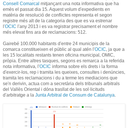
Consell Comarcal
mitjançant una nota informativa que ha
emès el passat dia 15. Aquest volum d'expedients en
matèria de resolució de conflictes representa el segon
registre més alt de la categoria des que es va estrenar
l'
OCIC
l'any 2013 i es va registrar precisament el nombre
més elevat fins ara de reclamacions: 512.
Gairebé 100.000 habitants d'entre 24 municipis de la
comarca constitueixen el públic al qual atén l'
OCIC
, ja que a
les 15 localitats restants tenen oficina municipal, OMIC,
pròpia. Entre altres tasques, segons es remarca a la referida
nota informativa, l'
OCIC
informa sobre els drets i la forma
d'exercir-los, rep i tramita les queixes, consultes i denúncies,
tramita les reclamacions i du a terme les mediacions que
se'n derivin, actua com a secretària dels tribunals arbitrals
del Vallès Oriental i dóna trasllat de les sol·licituds
d'arbitratge a la
Junta Arbitral de Consum de Catalunya
.