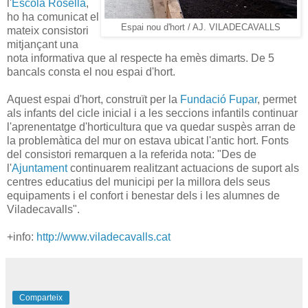
l'
Escola Rosella
,
ho ha comunicat el
Espai nou d'hort / AJ. VILADECAVALLS
mateix consistori
mitjançant una
nota informativa que al respecte ha emès dimarts. De 5
bancals consta el nou espai d'hort.
Aquest espai d'hort, construït per la
Fundació Fupar
, permet
als infants del cicle inicial i a les seccions infantils continuar
l'aprenentatge d'horticultura que va quedar suspès arran de
la problemàtica del mur on estava ubicat l'antic hort. Fonts
del consistori remarquen a la referida nota: "Des de
l'
Ajuntament
continuarem realitzant actuacions de suport als
centres educatius del municipi per la millora dels seus
equipaments i el confort i benestar dels i les alumnes de
Viladecavalls".
+info:
http://www.viladecavalls.cat
Comparteix