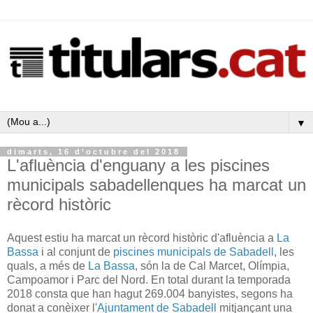
▼
dimarts, 16 d’octubre del 2018
L'afluència d'enguany a les piscines
municipals sabadellenques ha marcat un
rècord històric
Aquest estiu ha marcat un rècord històric d'afluència a
La
Bassa
i al conjunt de
piscines municipals de Sabadell
, les
quals, a més de
La Bassa
, són la de Cal Marcet, Olímpia,
Campoamor i Parc del Nord. En total durant la temporada
2018 consta que han hagut 269.004 banyistes, segons ha
donat a conèixer l'
Ajuntament de Sabadell
mitjançant una