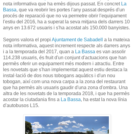
nota informativa que ha emès dijous passat. En concret
La
Bassa
, que va reobrir les portes l'any passat després d'un
procés de reparació que no va permetre obrir l'equipament
l'estiu del 2016, ha a superat la seva mitjana dels darrers 10
anys en 13.672 usuaris i s'ha acostat als 150.000 banyistes.
Segons valora el propi
Ajuntament de Sabadell
a la mateixa
nota informativa, aquest increment respecte als darrers anys
i a la temporada del 2017, quan a
La Bassa
es van assolir
114.238 usuaris, és fruit d'un conjunt d'actuacions que han
permès oferir un equipament més modern i atractiu. Entre
les novetats que s'han implementat aquest estiu destaca la
instal·lació de dos nous tobogans aquàtics i d'un nou
tobogan, així com una nova carpa a la zona del restaurant
que ha permès als usuaris gaudir d'una zona d'ombra. Una
altra de les novetats de la temporada 2018, i que ha permès
acostar la ciutadania fins a
La Bassa
, ha estat la nova línia
d'autobusos L15.