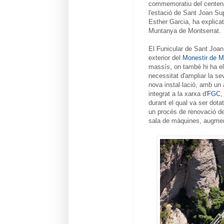
commemoratiu del centenar
l'estació de Sant Joan Sup
Esther Garcia, ha explicat
Muntanya de Montserrat.
El Funicular de Sant Joan 
exterior del
Monestir de M
massís, on també hi ha el m
necessitat d'ampliar la se
nova instal·lació, amb un 
integrat a la xarxa d'
FGC
,
durant el qual va ser dot
un procés de renovació de 
sala de màquines, augmenta