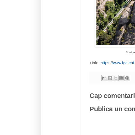
Funic
+info:
https://www.fgc.cat
Cap comentari
Publica un com