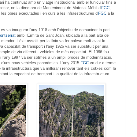
i ha continuat amb un viatge institucional amb el funicular fins a
erior, on la directora de Manteniment de Material Mòbil d'
FGC
,
 les obres executades i en curs a les infraestructures d'
FGC
a la
es va inaugurar l'any 1918 amb l'objectiu de comunicar la part
ontserrat
amb l'Ermita de Sant Joan, ubicada a la part alta del
irador. L'èxit assolit per la línia va fer palesa molt aviat la
va capacitat de transport i l'any 1926 va ser substituït per una
ample de via diferent i vehicles de més capacitat. El 1986 fou
 i l'any 1997 va ser sotmès a un ampli procés de modernització,
at d'uns nous vehicles panoràmics. L'any 2015
FGC
va dur a terme
la infraestructura que va millorar i renovar tant els cotxes com la
nt la capacitat de transport i la qualitat de la infraestructura.