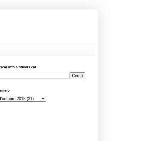
ercar info a titulars.cat
emero