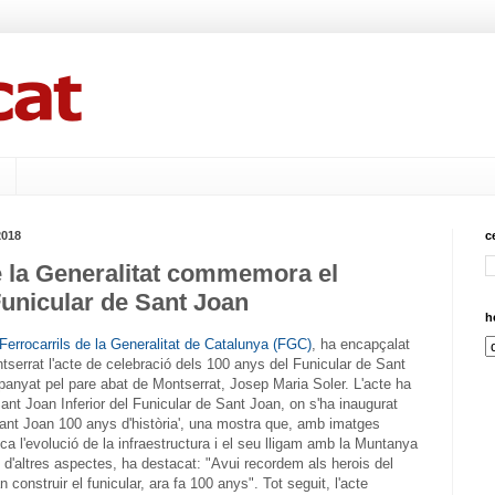
2018
c
e la Generalitat commemora el
Funicular de Sant Joan
h
Ferrocarrils de la Generalitat de Catalunya (FGC)
, ha encapçalat
tserrat l'acte de celebració dels 100 anys del Funicular de Sant
anyat pel pare abat de Montserrat, Josep Maria Soler. L'acte ha
nt Joan Inferior del Funicular de Sant Joan, on s'ha inaugurat
 Sant Joan 100 anys d'història', una mostra que, amb imatges
ica l'evolució de la infraestructura i el seu lligam amb la Muntanya
 d'altres aspectes, ha destacat: "Avui recordem als herois del
 construir el funicular, ara fa 100 anys". Tot seguit, l'acte