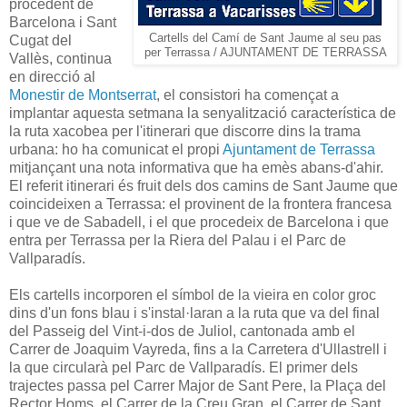
procedent de
Barcelona i Sant
Cartells del Camí de Sant Jaume al seu pas
Cugat del
per Terrassa / AJUNTAMENT DE TERRASSA
Vallès, continua
en direcció al
Monestir de Montserrat
, el consistori ha començat a
implantar aquesta setmana la senyalització característica de
la ruta xacobea per l'itinerari que discorre dins la trama
urbana: ho ha comunicat el propi
Ajuntament de Terrassa
mitjançant una nota informativa que ha emès abans-d'ahir.
El referit itinerari és fruit dels dos camins de Sant Jaume que
coincideixen a Terrassa: el provinent de la frontera francesa
i que ve de Sabadell, i el que procedeix de Barcelona i que
entra per Terrassa per la Riera del Palau i el Parc de
Vallparadís.
Els cartells incorporen el símbol de la vieira en color groc
dins d'un fons blau i s'instal·laran a la ruta que va del final
del Passeig del Vint-i-dos de Juliol, cantonada amb el
Carrer de Joaquim Vayreda, fins a la Carretera d'Ullastrell i
la que circularà pel Parc de Vallparadís. El primer dels
trajectes passa pel Carrer Major de Sant Pere, la Plaça del
Rector Homs, el Carrer de la Creu Gran, el Carrer de Sant