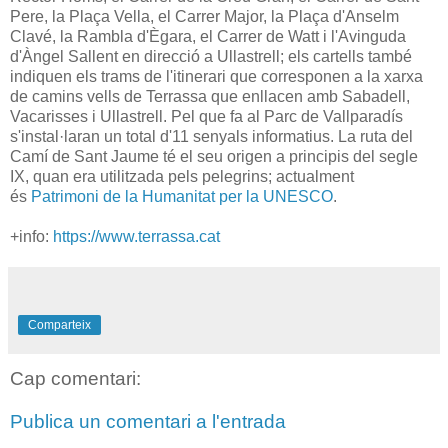
Pere, la Plaça Vella, el Carrer Major, la Plaça d'Anselm
Clavé, la Rambla d'Ègara, el Carrer de Watt i l'Avinguda
d'Àngel Sallent en direcció a Ullastrell; els cartells també
indiquen els trams de l'itinerari que corresponen a la xarxa
de camins vells de Terrassa que enllacen amb Sabadell,
Vacarisses i Ullastrell. Pel que fa al Parc de Vallparadís
s'instal·laran un total d'11 senyals informatius. La ruta del
Camí de Sant Jaume té el seu origen a principis del segle
IX, quan era utilitzada pels pelegrins; actualment
és
Patrimoni de la Humanitat per la UNESCO
.
+info:
https://www.terrassa.cat
Comparteix
Cap comentari:
Publica un comentari a l'entrada