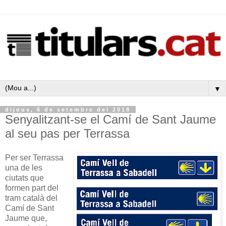
▼
dijous, 6 de setembre del 2018
Senyalitzant-se el Camí de Sant Jaume
al seu pas per Terrassa
Per ser Terrassa
una de les
ciutats que
formen part del
tram català del
Camí de Sant
Jaume que,