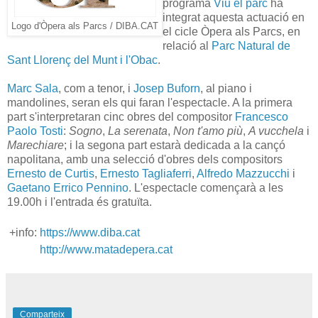
programa
Viu el parc
ha
integrat aquesta actuació en
Logo d'Òpera als Parcs / DIBA.CAT
el cicle Òpera als Parcs, en
relació al
Parc Natural de
Sant Llorenç del Munt i l'Obac
.
Marc Sala
, com a tenor, i
Josep Buforn
, al piano i
mandolines, seran els qui faran l'espectacle. A la primera
part s'interpretaran cinc obres del compositor
Francesco
Paolo Tosti
:
Sogno
,
La serenata
,
Non t'amo più
,
A vucchela
i
Marechiare
; i la segona part estarà dedicada a la cançó
napolitana, amb una selecció d'obres dels compositors
Ernesto de Curtis
,
Ernesto Tagliaferri
,
Alfredo Mazzucchi
i
Gaetano Errico Pennino
. L'espectacle començarà a les
19.00h i l'entrada és gratuïta.
+info:
https://www.diba.cat
http://www.matadepera.cat
Comparteix