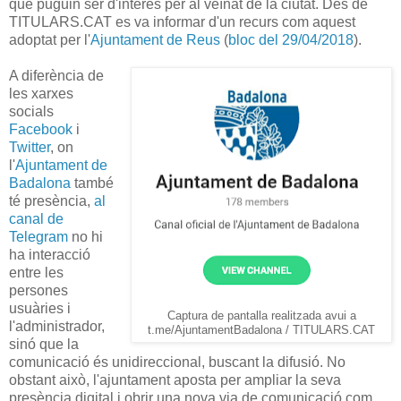
que puguin ser d'interès per al veïnat de la ciutat. Des de
TITULARS.CAT es va informar d'un recurs com aquest
adoptat per l'
Ajuntament de Reus
(
bloc del 29/04/2018
).
A diferència de
les xarxes
socials
Facebook
i
Twitter
, on
l'
Ajuntament de
Badalona
també
té presència,
al
canal de
Telegram
no hi
ha interacció
entre les
persones
usuàries i
Captura de pantalla realitzada avui a
l'administrador,
t.me/AjuntamentBadalona / TITULARS.CAT
sinó que la
comunicació és unidireccional, buscant la difusió. No
obstant això, l'ajuntament aposta per ampliar la seva
presència digital i obrir una nova via de comunicació com