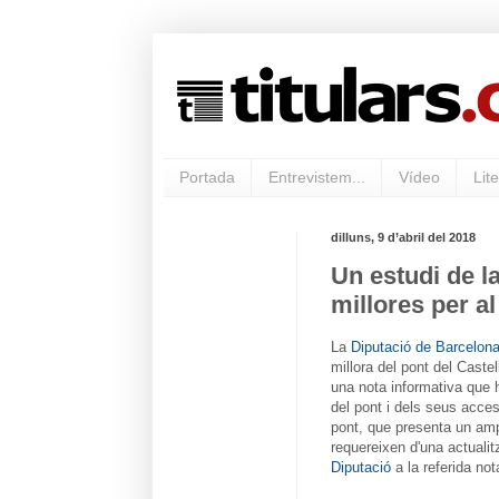
Portada
Entrevistem...
Vídeo
Lite
dilluns, 9 d’abril del 2018
Un estudi de l
millores per al
La
Diputació de Barcelon
millora del pont del Caste
una nota informativa que 
del pont i dels seus acce
pont, que presenta un amp
requereixen d'una actualit
Diputació
a la referida not