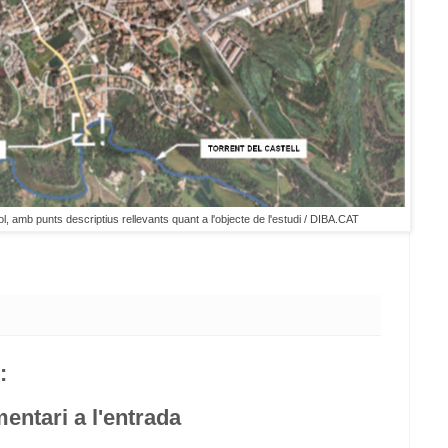
l, amb punts descriptius rellevants quant a l'objecte de l'estudi / DIBA.CAT
:
entari a l'entrada