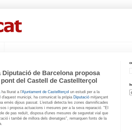
c
a Diputació de Barcelona proposa
 pont del Castell de Castellterçol
h
a
ha lliurat a l'
Ajuntament de Castellterçol
un estudi per a la
ll d'aquest municipi, ha comunicat la pròpia
Diputació
mitjançant
ha emès dijous passat. L'estudi detecta les zones damnificades
ssos i proposa actuacions i mesures per a la seva reparació. "El
le de pas reduït, disposa d'unes mesures de seguretat vial que
zació i també de millora dels drenatges", remarquen fonts de la
a.