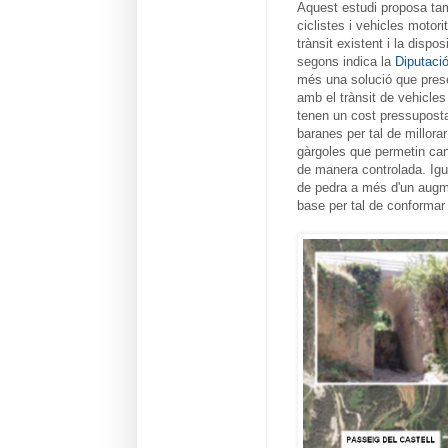
Aquest estudi proposa tamb
ciclistes i vehicles motori
trànsit existent i la disp
segons indica la
Diputaci
més una solució que preserv
amb el trànsit de vehicles
tenen un cost pressuposta
baranes per tal de millora
gàrgoles que permetin cana
de manera controlada. Igua
de pedra a més d'un augme
base per tal de conformar 