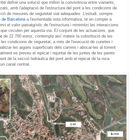
é definir una solució que millori la convivència entre vianants,
tzats, amb l'adaptació de l'estructura del pont a les condicions de
osició de mesures de seguretat vial adequades. L'estudi, sempre
ó de Barcelona
a l'esmentada nota informativa, té en compte a
i el valor paisatgístic de l'estructura i minimitzi les interaccions
 que circulen per aquesta via. El conjunt de les actuacions, que
t de 22.700 euros, contempla així mateix la substitució de les
r les condicions de seguretat, a més de l'execució de cunetes i
litzar les aigües superficials dels camins i abocar-les al torrent
lment es preveu el repicat i rejuntat de les juntes de les parets
nt de la secció hidràulica del pont amb el repicat de la roca
un canal central.