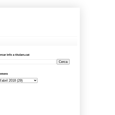
ercar info a titulars.cat
emero