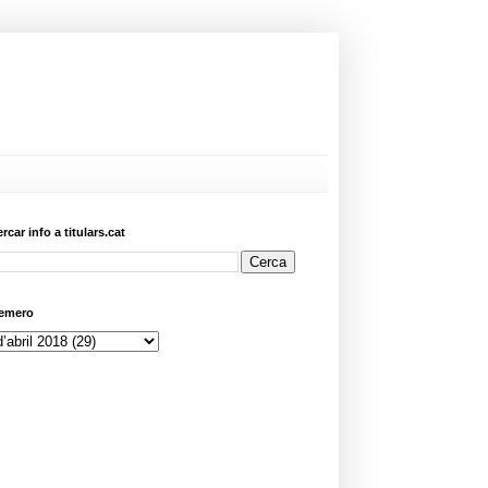
ercar info a titulars.cat
emero