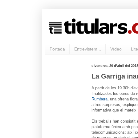
Portada
Entrevistem...
Vídeo
Lite
divendres, 20 d’abril del 201
La Garriga ina
A partir de les 19.30h d'a
finalitzades les obres de
Rumbera
, una ofrena flor
altres sorpreses, expliquen
informativa que el mateix
Els treballs han consistit 
plataforma única amb prior
telecomunicacions; així c
de març es va obrir el car