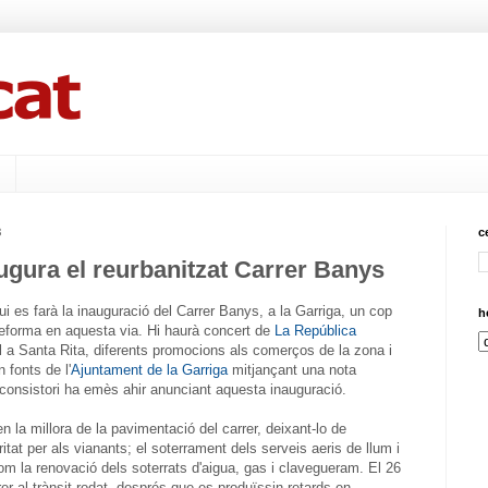
8
c
ugura el reurbanitzat Carrer Banys
vui es farà la inauguració del Carrer Banys, a la Garriga, un cop
h
 reforma en aquesta via. Hi haurà concert de
La República
al a Santa Rita, diferents promocions als comerços de la zona i
 fonts de l'
Ajuntament de la Garriga
mitjançant una nota
 consistori ha emès ahir anunciant aquesta inauguració.
en la millora de la pavimentació del carrer, deixant-lo de
itat per als vianants; el soterrament dels serveis aeris de llum i
om la renovació dels soterrats d'aigua, gas i clavegueram. El 26
rer al trànsit rodat, després que es produïssin retards en