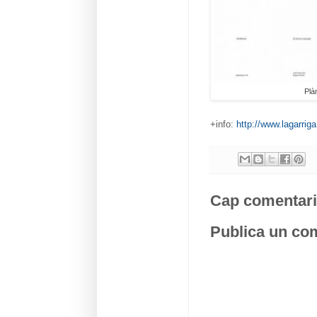
Plà
+info:
http://www.lagarriga
Cap comentari
Publica un com