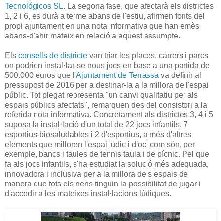
Tecnológicos SL
. La segona fase, que afectarà els districtes
1, 2 i 6, es durà a terme abans de l'estiu, afirmen fonts del
propi ajuntament en una nota informativa que han emès
abans-d'ahir mateix en relació a aquest assumpte.
Els
consells de districte
van triar les places, carrers i parcs
on podrien instal·lar-se nous jocs en base a una partida de
500.000 euros que l'
Ajuntament de Terrassa
va definir al
pressupost de 2016 per a destinar-la a la millora de l'espai
públic. Tot plegat representa "un canvi qualitatiu per als
espais públics afectats", remarquen des del consistori a la
referida nota informativa. Concretament als districtes 3, 4 i 5
suposa la instal·lació d'un total de 22 jocs infantils, 7
esportius-biosaludables i 2 d'esportius, a més d'altres
elements que milloren l'espai lúdic i d'oci com són, per
exemple, bancs i taules de tennis taula i de pícnic. Pel que
fa als jocs infantils, s'ha estudiat la solució més adequada,
innovadora i inclusiva per a la millora dels espais de
manera que tots els nens tinguin la possibilitat de jugar i
d'accedir a les mateixes instal·lacions lúdiques.