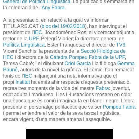
General de Política Lingüística
. La publicació s'emmarca en
la celebració de l'
Any Fabra
.
A la presentació, en relació a la qual va informar
TITULARS.CAT (
bloc del 19/02/2018
), han intervingut el
president de l'
IEC
, Joandomènec Ros; el vicerector adjunt al
rector de la
UPF
, Pelegrí Viader; la directora general de
Política Lingüística
, Ester Franquesa; el director de
TV3
,
Vicent Sanchis; la presidenta de la
Secció Filològica de
l'IEC
i directora de la
Càtedra Pompeu Fabra de la UPF
,
Teresa Cabré; i el dibuixant
Oriol Garcia
i la filòloga
Gemma
Pauné
, autors de la novel·la gràfica. El còmic, han remarcat
fonts de l'
IEC
mitjançant una nota informativa que el
propi
Institut
ha emès ahir respecte d'aquesta presentació,
recrea tres moments de la vida del mestre
Fabra
: joventut,
edat adulta i maduresa, i les il·lustracions mostren en color
una època que és comú imaginar-la en blanc i negre. L'obra
presenta el personatge polifacètic que va ser
Pompeu Fabra
i permet entendre el valor de la seva tasca lingüística,
encara vigent, d'una manera amena i assequible.