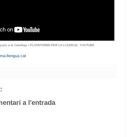
u quant a la CatalApp / PLATAFORMA PER LA LLENGUA; YOUTUBE
rma-llengua.cat
:
entari a l'entrada