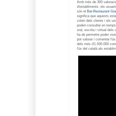
Amb més de 300 valoracio
d'establiments, els usuari
són el
Bar-Restaurant Gr
significa que aquests esta
criteri dels clients i els 
poden consultar en temps 
oral, escrita i virtual del
ha de permetre poder viur
pot valorar i comentar l'ús
dels més d'1.500.000 comer
l'ús del català als establ