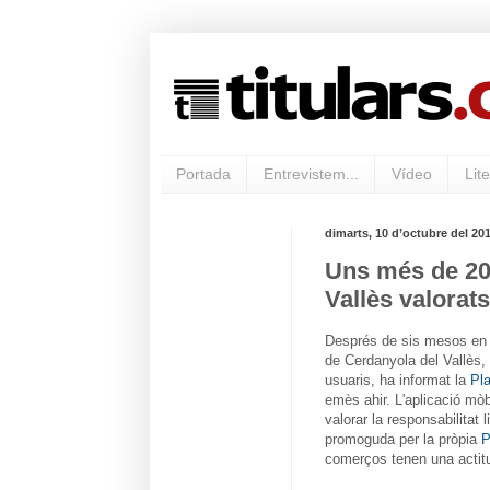
Portada
Entrevistem...
Vídeo
Lite
dimarts, 10 d’octubre del 20
Uns més de 20
Vallès valorat
Després de sis mesos en
de Cerdanyola del Vallès,
usuaris, ha informat la
Pla
emès ahir. L'aplicació mòb
valorar la responsabilitat
promoguda per la pròpia
P
comerços tenen una actitu