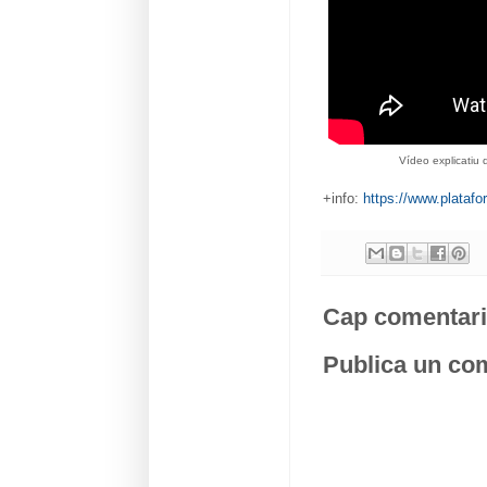
Vídeo explicati
+info:
https://www.platafo
Cap comentari
Publica un com