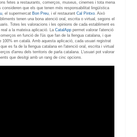
ns fetes a restaurants, comerços, museus, cinemes i tota mena
s consideren que els que tenen més responsabilitat lingüística
au
, el supermercat
Bon Preu
, i el restaurant
Cal Pintxo
. Això
bliments tenen una bona atenció oral, escrita o virtual, segons el
usuaris. Totes les valoracions i les opinions de cada establiment es
real a la mateixa aplicació. La
CatalApp
permet valorar l'atenció
s comerços en funció de l'ús que fan de la llengua catalana, i que
e 100% en català. Amb aquesta aplicació, cada usuari registrat
 que es fa de la llengua catalana en l'atenció oral, escrita i virtual
ços d'arreu dels territoris de parla catalana. L'usuari pot valorar
iments que desitgi amb un rang de cinc opcions.