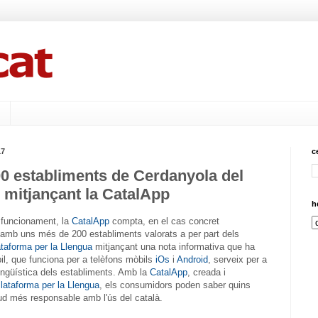
17
c
0 establiments de Cerdanyola del
s mitjançant la CatalApp
h
 funcionament, la
CatalApp
compta, en el cas concret
 amb uns més de 200 establiments valorats a per part dels
taforma per la Llengua
mitjançant una nota informativa que ha
il, que funciona per a telèfons mòbils
iOs
i
Android
, serveix per a
 lingüística dels establiments. Amb la
CatalApp
, creada i
lataforma per la Llengua
, els consumidors poden saber quins
d més responsable amb l'ús del català.