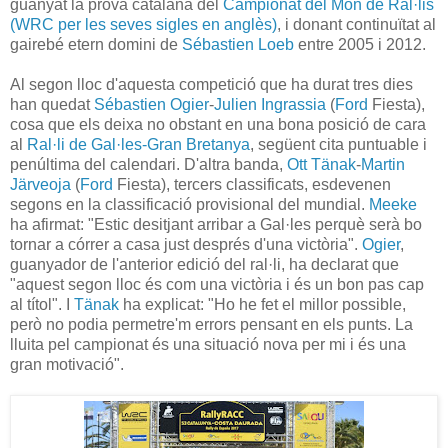
guanyat la prova catalana del
Campionat del Món de Ral·lis
(WRC per les seves sigles en anglès)
, i donant continuïtat al
gairebé etern domini de
Sébastien Loeb
entre 2005 i 2012.
Al segon lloc d'aquesta competició que ha durat tres dies
han quedat
Sébastien Ogier
-
Julien Ingrassia
(
Ford
Fiesta),
cosa que els deixa no obstant en una bona posició de cara
al
Ral·li de Gal·les-Gran Bretanya
, següent cita puntuable i
penúltima del calendari. D'altra banda,
Ott Tänak
-
Martin
Järveoja
(
Ford
Fiesta), tercers classificats, esdevenen
segons en la classificació provisional del mundial.
Meeke
ha afirmat: "Estic desitjant arribar a Gal·les perquè serà bo
tornar a córrer a casa just després d'una victòria".
Ogier
,
guanyador de l'anterior edició del ral·li, ha declarat que
"aquest segon lloc és com una victòria i és un bon pas cap
al títol". I
Tänak
ha explicat: "Ho he fet el millor possible,
però no podia permetre'm errors pensant en els punts. La
lluita pel campionat és una situació nova per mi i és una
gran motivació".