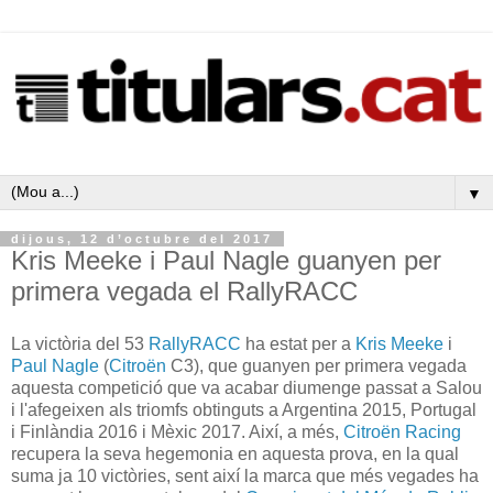
▼
dijous, 12 d’octubre del 2017
Kris Meeke i Paul Nagle guanyen per
primera vegada el RallyRACC
La victòria del 53
RallyRACC
ha estat per a
Kris Meeke
i
Paul Nagle
(
Citroën
C3), que guanyen per primera vegada
aquesta competició que va acabar diumenge passat a Salou
i l'afegeixen als triomfs obtinguts a Argentina 2015, Portugal
i Finlàndia 2016 i Mèxic 2017. Així, a més,
Citroën Racing
recupera la seva hegemonia en aquesta prova, en la qual
suma ja 10 victòries, sent així la marca que més vegades ha