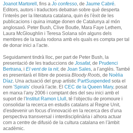
Joanot Martorell
, fins a
Jo confesso
, de
Jaume Cabré
.
Editors, autors i traductors debatran sobre què desperta
l'interès per la literatura catalana, quin és l'èxit de les
publicacions i quina imatge donen de Catalunya al món
anglosaxó. Peter Bush, Clive Boutle, Mara Faye Lethem,
Laura McGloughlin i Teresa Solana són alguns dels
membres de la taula rodona amb els quals es compta per tal
de donar inici a l'acte.
Seguidament tindrà lloc, per part de Peter Bush, la
presentació de les traduccions de
Josafat
, de
Prudenci
Bertrana
, i
El vent de la nit
, de
Joan Sales
, a l'anglès. També
es presentarà el llibre de poesia
Bloody Roots
, de
Noèlia
Díaz
. Una actuació del grup artístic
PartSuspended
sota el
nom
'Spirals'
clourà l'acte. El
CEC de la Queen Mary
, posat
en marxa l'any 2006 i comptant des del seu inici amb el
suport de l'
Institut Ramon Llull
, té l'objectiu de promoure i
consolidar la recerca en estudis catalans al Regne Unit,
d'esdevenir un focus d'innovació en la recerca des d'una
perspectiva transversal i interdisciplinària i alhora actuar
com a centre de difusió de la cultura catalana en l'àmbit
acadèmic.