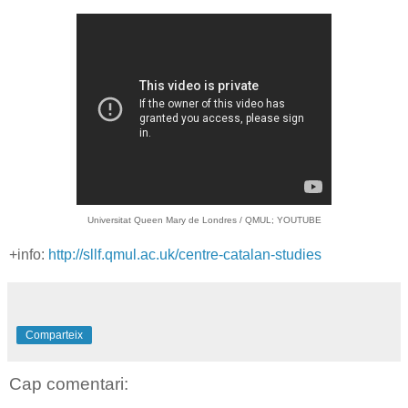
Universitat Queen Mary de Londres / QMUL; YOUTUBE
+info:
http://sllf.qmul.ac.uk/centre-catalan-studies
Comparteix
Cap comentari: