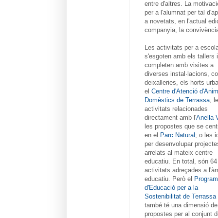
entre d'altres. La motivac
per a l'alumnat per tal d'a
a novetats, en l'actual ed
companyia, la convivència
Les activitats per a escol
s'esgoten amb els tallers 
completen amb visites a
diverses instal·lacions, c
deixalleries, els horts urb
el
Centre d'Atenció d'Ani
Domèstics de Terrassa
; l
activitats relacionades
directament amb l'
Anella 
les propostes que se cent
en el
Parc Natural
; o les 
per desenvolupar projecte
arrelats al mateix centre
educatiu. En total, són 64
activitats adreçades a l'à
educatiu. Però el
Program
d'Educació per a la
Sostenibilitat de Terrassa
també té una dimensió de
propostes per al conjunt d