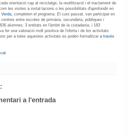
a orientació cap al reciclatge, la reutilització i el tractament de
 com les visites a instal·lacions o les possibilitats d'aprofundir en
a Verda
, completen el programa. El curs passat, van participar en
 centres entre escoles de primària, secundària, públiques i
36 alumnes; 3 entitats en l'àmbit de la ciutadania; i 183
a fer una valoració molt positiva de l'oferta i de les activitats
ons per a totes aquestes activitats es poden formalitzar
a través
.cat
:
entari a l'entrada