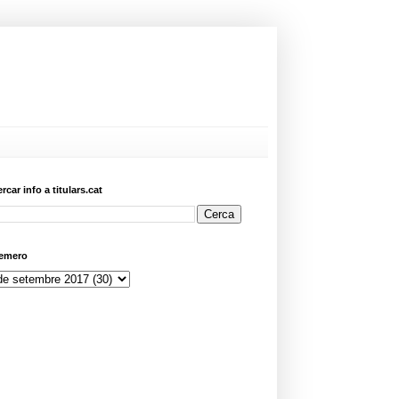
ercar info a titulars.cat
emero