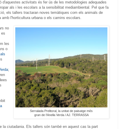
ió d'aquestes activitats és fer ús de les metodologies adequades
propar als i les escolars a la sensibilitat mediambiental. Pel que fa
ició, els tallers tractaran noves temàtiques com els animals de
 amb l'horticultura urbana o els camins escolars.
ars no
i es
om les
ans o
mals
es
Verda
;
ren
idees
s
mbit
a
Serralada Prelitoral, la unitat de paisatge més
gran de l'Anella Verda / AJ. TERRASSA
e la ciutadania. Els tallers són també en aquest cas la part