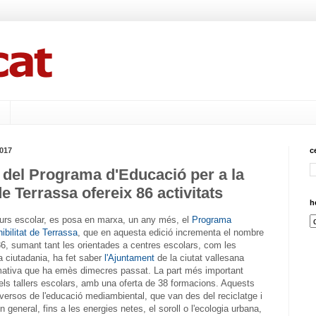
2017
c
 del Programa d'Educació per a la
de Terrassa ofereix 86 activitats
h
 curs escolar, es posa en marxa, un any més, el
Programa
ibilitat de Terrassa
, que en aquesta edició incrementa el nombre
s 86, sumant tant les orientades a centres escolars, com les
a ciutadania, ha fet saber
l'Ajuntament
de la ciutat vallesana
rmativa que ha emès dimecres passat. La part més important
els tallers escolars, amb una oferta de 38 formacions. Aquests
iversos de l'educació mediambiental, que van des del reciclatge i
 general, fins a les energies netes, el soroll o l'ecologia urbana,