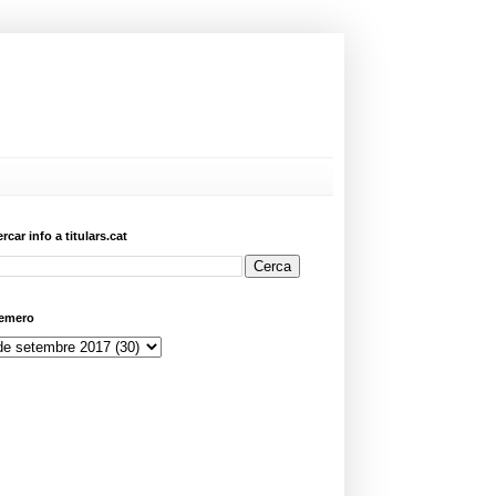
ercar info a titulars.cat
emero