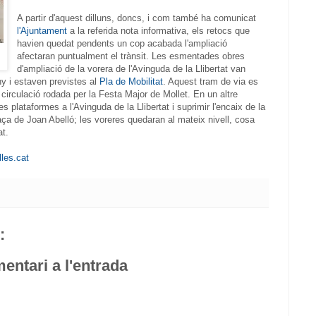
A partir d'aquest dilluns, doncs, i com també ha comunicat
l'Ajuntament
a la referida nota informativa, els retocs que
havien quedat pendents un cop acabada l'ampliació
afectaran puntualment el trànsit. Les esmentades obres
d'ampliació de la vorera de l'Avinguda de la Llibertat van
y i estaven previstes al
Pla de Mobilitat
. Aquest tram de via es
a circulació rodada per la Festa Major de Mollet. En un altre
res plataformes a l'Avinguda de la Llibertat i suprimir l'encaix de la
aça de Joan Abelló; les voreres quedaran al mateix nivell, cosa
at.
lles.cat
:
entari a l'entrada