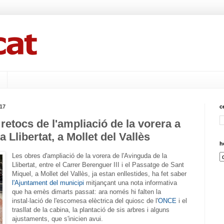
017
c
etocs de l'ampliació de la vorera a
a Llibertat, a Mollet del Vallès
h
Les obres d'ampliació de la vorera de l'Avinguda de la
Llibertat, entre el Carrer Berenguer III i el Passatge de Sant
Miquel, a Mollet del Vallès, ja estan enllestides, ha fet saber
l'Ajuntament del municipi
mitjançant una nota informativa
que ha emès dimarts passat: ara només hi falten la
instal·lació de l'escomesa elèctrica del quiosc de l'
ONCE
i el
trasllat de la cabina, la plantació de sis arbres i alguns
ajustaments, que s'inicien avui.