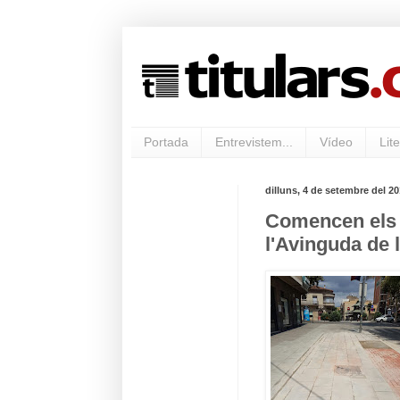
Portada
Entrevistem...
Vídeo
Lite
dilluns, 4 de setembre del 2
Comencen els r
l'Avinguda de l