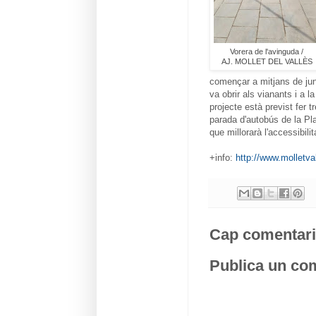
Vorera de l'avinguda /
AJ. MOLLET DEL VALLÈS
començar a mitjans de jun
va obrir als vianants i a l
projecte està previst fer t
parada d'autobús de la Pl
que millorarà l'accessibilit
+info:
http://www.molletva
Cap comentari
Publica un com