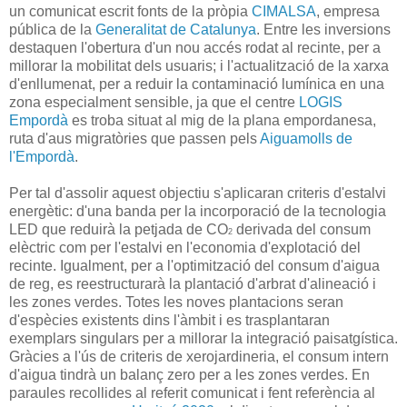
un comunicat escrit fonts de la pròpia
CIMALSA
, empresa
pública de la
Generalitat de Catalunya
. Entre les inversions
destaquen l'obertura d'un nou accés rodat al recinte, per a
millorar la mobilitat dels usuaris; i l'actualització de la xarxa
d'enllumenat, per a reduir la contaminació lumínica en una
zona especialment sensible, ja que el centre
LOGIS
Empordà
es troba situat al mig de la plana empordanesa,
ruta d'aus migratòries que passen pels
Aiguamolls de
l'Empordà
.
Per tal d'assolir aquest objectiu s'aplicaran criteris d'estalvi
energètic: d'una banda per la incorporació de la tecnologia
LED que reduirà la petjada de CO
derivada del consum
2
elèctric com per l'estalvi en l'economia d'explotació del
recinte. Igualment, per a l'optimització del consum d'aigua
de reg, es reestructurarà la plantació d'arbrat d'alineació i
les zones verdes. Totes les noves plantacions seran
d'espècies existents dins l'àmbit i es trasplantaran
exemplars singulars per a millorar la integració paisatgística.
Gràcies a l'ús de criteris de xerojardineria, el consum intern
d'aigua tindrà un balanç zero per a les zones verdes. En
paraules recollides al referit comunicat i fent referència al