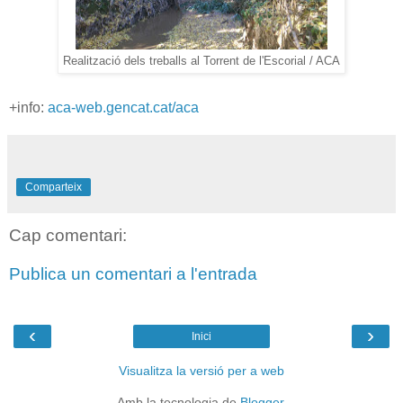
Realització dels treballs al Torrent de l'Escorial / ACA
+info:
aca-web.gencat.cat/aca
Comparteix
Cap comentari:
Publica un comentari a l'entrada
‹
›
Inici
Visualitza la versió per a web
Amb la tecnologia de
Blogger
.