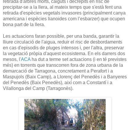
retirada d'arbres morts, caiguts i decrèpits en risc de
precipitar-se a la llera, al mateix temps que s'està fent una
retirada d'espècies vegetals invasores (principalment canya
americana i espècies lianoides com l’esbarzer) que ocupen
bona part de la llera.
Les actuacions faran possible, per una banda, garantir la
lliure circulació de l'aigua, reduir el risc de desbordaments
en cas d'episodis de pluges intensos i, per l'altra, preservar
la vegetació pròpia d'aquest ecosistema. En els darrers dos
mesos, l'
ACA
ha dut a terme set actuacions (i en té previstes
més) en torrents que transcorren fora de zona urbana de la
demarcació de Tarragona, concretament a Perafort i a
Maspujols (Baix Camp), a Llorenç del Penedès i a Banyeres
del Penedès (Baix Penedès), així com a Constantí i a
Vilallonga del Camp (Tarragonès).