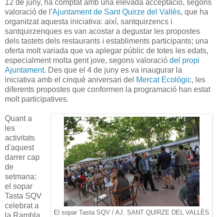
12 de juny, ha comptat amb una elevada acceptació, segons
valoració de l'
Ajuntament de Sant Quirze del Vallès
, que ha
organitzat aquesta iniciativa: així, santquirzencs i
santquirzenques es van acostar a degustar les propostes
dels tastets dels restaurants i establiments participants; una
oferta molt variada que va aplegar públic de totes les edats,
especialment molta gent jove, segons valoració
del propi
Ajuntament
. Des que el 4 de juny es va inaugurar la
iniciativa amb el cinquè aniversari del
Mercat Ecològic
, les
diferents propostes que conformen la programació han estat
molt participatives.
Quant a
les
activitats
d'aquest
darrer cap
de
setmana:
el sopar
Tasta SQV
celebrat a
El sopar Tasta SQV / AJ. SANT QUIRZE DEL VALLÈS
la Rambla