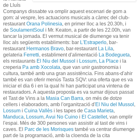
de Lluís
Companys dissabte va omplir aquest escenari de gom a
gom: al vespre, les actuacions musicals a càrrec del club-
restaurant
Orana Polinesia
, en primer lloc a les 20.30h, i
de
SoulamentSoul
i Mr. Keaton, a partir de les 22.00h, van
tancar la jornada. El vermut musical de diumenge va tenir
lloc als següents establiments: bar
L'Estraperlo
, bar-
restaurant
Hermanos Bravo
, bar-restaurant
La Lila
,
gelateria
Ferretti
, establiment d'alimentació
La Bodegueta
,
els restaurants
El Niu del Mussol
i
Lossum
,
La Place
i la
creperia
Pa amb Xocolata
, que van unir gastronomia i
cultura, també amb una gran assistència. Fins abans-d'ahir
també es van oferir menús Tasta SQV: una oferta que es va
iniciar el dia 6 i en la qual hi han participat una vintena de
restauradors. A aquesta proposta es va sumar dijous passat
el Tast de Vins a la
Masia Can Barra
, on més de dotze
cellers i elaboradors, amb l'organització d'
El Niu del Mussol
,
Lossum
i
Cuina Vallès
i les tapes de
Casa Marieta
,
Manduca
,
Lossum
,
Avui No Cuino
i
El Castellet
, van omplir
l'espai. Més de 300 persones van assistir al tast de vins i
caves. El
Parc de les Morisques
també va centrar diumenge
part de la programació, amb la cloenda de la cita