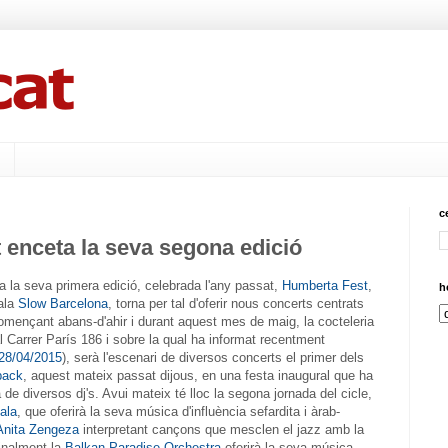
c
enceta la seva segona edició
a la seva primera edició, celebrada l'any passat,
Humberta Fest
,
h
sala
Slow Barcelona
, torna per tal d'oferir nous concerts centrats
mençant abans-d'ahir i durant aquest mes de maig, la cocteleria
al Carrer París 186 i sobre la qual ha informat recentment
 28/04/2015
), serà l'escenari de diversos concerts el primer dels
back
, aquest mateix passat dijous, en una festa inaugural que ha
de diversos dj's. Avui mateix té lloc la segona jornada del cicle,
ala
, que oferirà la seva música d'influència sefardita i àrab-
Anita Zengeza
interpretant cançons que mesclen el jazz amb la
finalment la
Balkan Paradise Orchestra
oferirà la seva música