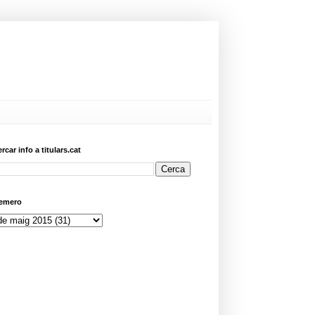
ercar info a titulars.cat
emero