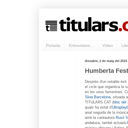
Portada
Entrevistem...
Vídeo
Lite
dissabte, 2 de maig del 2015
Humberta Fest 
Després d'un notable èxit 
el cicle que organitza la 
en les veus femenines. Co
Slow Barcelona
, situada 
TITULARS.CAT (
bloc del
quals ha estat d'
Ultraplay
anat seguida de la música 
amb la cantautora
Rusó S
andalusa; també actuarà
música africana i llatina; 