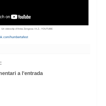
Un videoclip d'Anita Zengeza / A.Z.; YOUTUBE
ok.com/humbertafest
:
entari a l'entrada