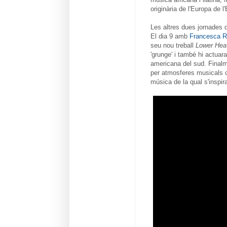
originària de l'Europa de l'
Les altres dues jornades d
El dia 9 amb
Francesca 
seu nou treball
Lower Hea
'grunge' i també hi actuar
americana del sud. Finalme
per atmosferes musicals o
música de la qual s'inspir