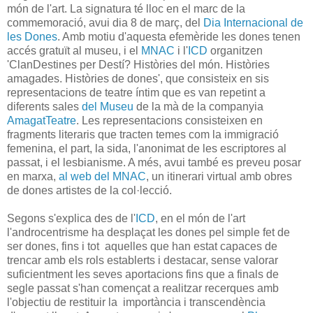
món de l'art. La signatura té lloc en el marc de la
commemoració, avui dia 8 de març, del
Dia Internacional de
les Dones
. Amb motiu d'aquesta efemèride les dones tenen
accés gratuït al museu, i el
MNAC
i l'
ICD
organitzen
'ClanDestines per Destí? Històries del món. Històries
amagades. Històries de dones', que consisteix en sis
representacions de teatre íntim que es van repetint a
diferents sales
del Museu
de la mà de la companyia
AmagatTeatre
. Les representacions consisteixen en
fragments literaris que tracten temes com la immigració
femenina, el part, la sida, l'anonimat de les escriptores al
passat, i el lesbianisme. A més, avui també es preveu posar
en marxa,
al web del MNAC
, un itinerari virtual amb obres
de dones artistes de la col·lecció.
Segons s'explica des de l'
ICD
, en el món de l'art
l'androcentrisme ha desplaçat les dones pel simple fet de
ser dones, fins i tot aquelles que han estat capaces de
trencar amb els rols establerts i destacar, sense valorar
suficientment les seves aportacions fins que a finals de
segle passat s'han començat a realitzar recerques amb
l'objectiu de restituir la importància i transcendència