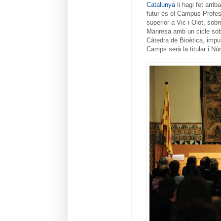
Catalunya
li hagi fet arri
futur és el Campus Profes
superior a Vic i Olot, sob
Manresa amb un cicle sobre
Càtedra de Bioètica, imp
Camps serà la titular i Núr