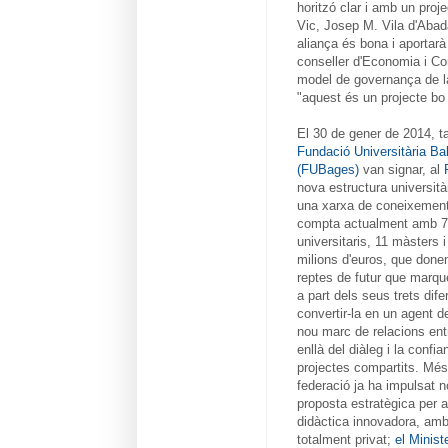
horitzó clar i amb un proj
Vic, Josep M. Vila d'Abad
aliança és bona i aportarà
conseller d'Economia i Co
model de governança de 
"aquest és un projecte bo 
El 30 de gener de 2014, 
Fundació Universitària B
(FUBages)
van signar, al
nova estructura università
una xarxa de coneixement 
compta actualment amb 7.
universitaris, 11 màsters
milions d'euros, que donen
reptes de futur que marqu
a part dels seus trets dife
convertir-la en un agent d
nou marc de relacions ent
enllà del diàleg i la confi
projectes compartits. Més 
federació ja ha impulsat n
proposta estratègica per al 
didàctica innovadora, amb
totalment privat;
el Ministe