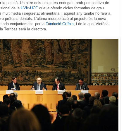
bar la petició. Un altre dels projectes endegats amb perspectiva de
sional de la
UVic-UCC
que ja ofereix cicles formatius de grau
re multimèdia i seguretat alimentària, i aquest any també ho farà a
 pròtesis dentals. L'última incorporació al projecte és la nova
ulsada conjuntament per la
Fundació Grífols
, i de la qual Victòria
ia Terribas serà la directora.