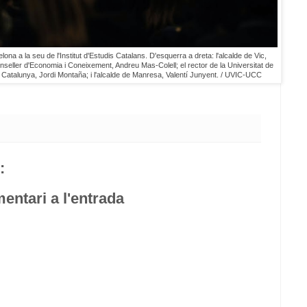
elona a la seu de l'Institut d'Estudis Catalans. D'esquerra a dreta: l'alcalde de Vic,
onseller d'Economia i Coneixement, Andreu Mas-Colell; el rector de la Universitat de
e Catalunya, Jordi Montaña; i l'alcalde de Manresa, Valentí Junyent. / UVIC-UCC
:
entari a l'entrada