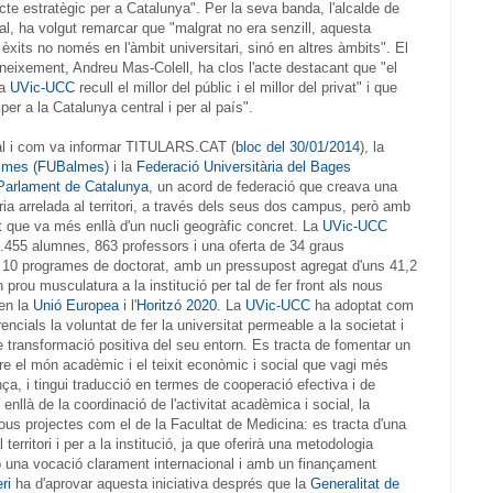
ecte estratègic per a Catalunya". Per la seva banda, l'alcalde de
al, ha volgut remarcar que "malgrat no era senzill, aquesta
 èxits no només en l'àmbit universitari, sinó en altres àmbits". El
neixement, Andreu Mas-Colell, ha clos l'acte destacant que "el
la
UVic-UCC
recull el millor del públic i el millor del privat" i que
per a la Catalunya central i per al país".
tal i com va informar TITULARS.CAT (
bloc del 30/01/2014
), la
almes (FUBalmes)
i la
Federació Universitària del Bages
Parlament de Catalunya
, un acord de federació que creava una
ria arrelada al territori, a través dels seus dos campus, però amb
que va més enllà d'un nucli geogràfic concret. La
UVic-UCC
455 alumnes, 863 professors i una oferta de 34 graus
 i 10 programes de doctorat, amb un pressupost agregat d'uns 41,2
 prou musculatura a la institució per tal de fer front als nous
en la
Unió Europea
i l'
Horitzó 2020
. La
UVic-UCC
ha adoptat com
rencials la voluntat de fer la universitat permeable a la societat i
e transformació positiva del seu entorn. Es tracta de fomentar un
re el món acadèmic i el teixit econòmic i social que vagi més
ança, i tingui traducció en termes de cooperació efectiva i de
enllà de la coordinació de l'activitat acadèmica i social, la
ous projectes com el de la Facultat de Medicina: es tracta d'una
territori i per a la institució, ja que oferirà una metodologia
 una vocació clarament internacional i amb un finançament
ri
ha d'aprovar aquesta iniciativa després que la
Generalitat de