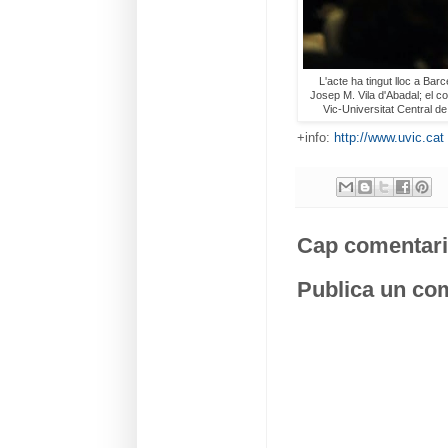
L'acte ha tingut lloc a Barc
Josep M. Vila d'Abadal; el c
Vic-Universitat Central d
+info:
http://www.uvic.cat
Cap comentari
Publica un com