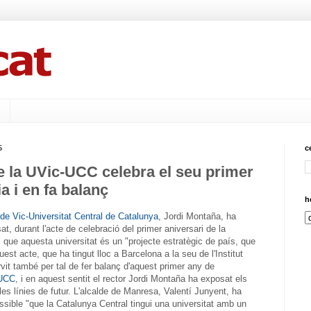
5
c
e la UVic-UCC celebra el seu primer
a i en fa balanç
h
 de Vic-Universitat Central de Catalunya
, Jordi Montaña, ha
t, durant l'acte de celebració del primer aniversari de la
, que aquesta universitat és un "projecte estratègic de país, que
quest acte, que ha tingut lloc a Barcelona a la seu de l'Institut
vit també per tal de fer balanç d'aquest primer any de
UCC
, i en aquest sentit el rector Jordi Montaña ha exposat els
 les línies de futur. L'alcalde de Manresa, Valentí Junyent, ha
possible "que la Catalunya Central tingui una universitat amb un