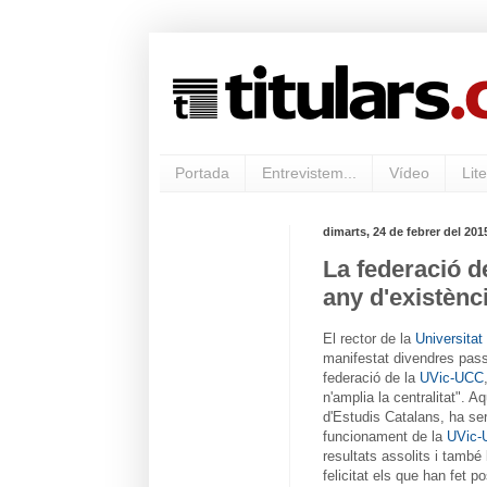
Portada
Entrevistem...
Vídeo
Lite
dimarts, 24 de febrer del 201
La federació d
any d'existènci
El rector de la
Universitat
manifestat divendres passa
federació de la
UVic-UCC
n'amplia la centralitat". A
d'Estudis Catalans, ha ser
funcionament de la
UVic-
resultats assolits i també
felicitat els que han fet 