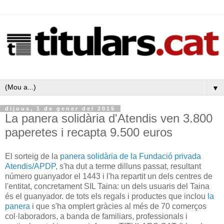
▼
dijous, 1 de gener del 2015
La panera solidària d'Atendis ven 3.800
paperetes i recapta 9.500 euros
El sorteig de la
panera solidària de la Fundació privada
Atendis/APDP
, s'ha dut a terme dilluns passat, resultant
número guanyador el 1443 i l'ha repartit un dels centres de
l'entitat, concretament SIL Taina: un dels usuaris del Taina
és el guanyador. de tots els regals i productes que inclou
la
panera
i que s'ha omplert gràcies al més de 70 comerços
col·laboradors, a banda de familiars, professionals i