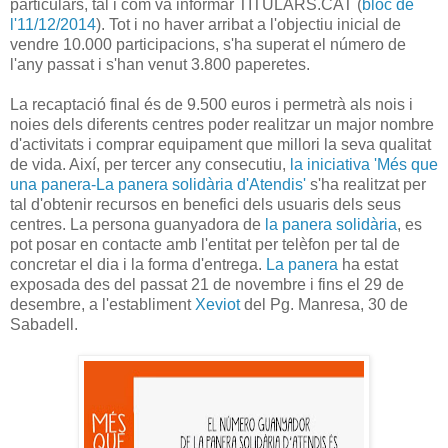
particulars, tal i com va informar TITULARS.CAT (
bloc de
l'11/12/2014
). Tot i no haver arribat a l'objectiu inicial de
vendre 10.000 participacions, s'ha superat el número de
l'any passat i s'han venut 3.800 paperetes.
La recaptació final és de 9.500 euros i permetrà als nois i
noies dels diferents centres poder realitzar un major nombre
d'activitats i comprar equipament que millori la seva qualitat
de vida. Així, per tercer any consecutiu,
la iniciativa 'Més que
una panera-La panera solidària d'Atendis'
s'ha realitzat per
tal d'obtenir recursos en benefici dels usuaris dels seus
centres. La persona guanyadora de
la panera solidària
, es
pot posar en contacte amb l'entitat per telèfon per tal de
concretar el dia i la forma d'entrega.
La panera
ha estat
exposada des del passat 21 de novembre i fins el 29 de
desembre, a l'establiment
Xeviot
del Pg. Manresa, 30 de
Sabadell.