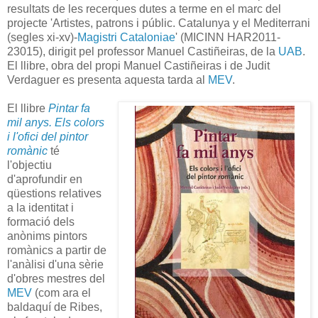
resultats de les recerques dutes a terme en el marc del
projecte 'Artistes, patrons i públic. Catalunya y el Mediterrani
(segles xi-xv)-
Magistri Cataloniae
' (MICINN HAR2011-
23015), dirigit pel professor Manuel Castiñeiras, de la
UAB
.
El llibre, obra del propi Manuel Castiñeiras i de Judit
Verdaguer es presenta aquesta tarda al
MEV
.
El llibre
Pintar fa
mil anys. Els colors
i l'ofici del pintor
romànic
té
l'objectiu
d'aprofundir en
qüestions relatives
a la identitat i
formació dels
anònims pintors
romànics a partir de
l'anàlisi d'una sèrie
d'obres mestres del
MEV
(com ara el
baldaquí de Ribes,