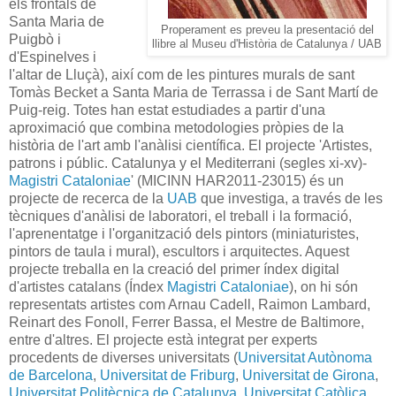
els frontals de
Santa Maria de
Properament es preveu la presentació del
Puigbò i
llibre al Museu d'Història de Catalunya / UAB
d'Espinelves i
l'altar de Lluçà), així com de les pintures murals de sant
Tomàs Becket a Santa Maria de Terrassa i de Sant Martí de
Puig-reig. Totes han estat estudiades a partir d'una
aproximació que combina metodologies pròpies de la
història de l'art amb l'anàlisi científica. El projecte 'Artistes,
patrons i públic. Catalunya y el Mediterrani (segles xi-xv)-
Magistri Cataloniae
' (MICINN HAR2011-23015) és un
projecte de recerca de la
UAB
que investiga, a través de les
tècniques d'anàlisi de laboratori, el treball i la formació,
l'aprenentatge i l'organització dels pintors (miniaturistes,
pintors de taula i mural), escultors i arquitectes. Aquest
projecte treballa en la creació del primer índex digital
d'artistes catalans (Índex
Magistri Cataloniae
), on hi són
representats artistes com Arnau Cadell, Raimon Lambard,
Reinart des Fonoll, Ferrer Bassa, el Mestre de Baltimore,
entre d'altres. El projecte està integrat per experts
procedents de diverses universitats (
Universitat Autònoma
de Barcelona
,
Universitat de Friburg
,
Universitat de Girona
,
Universitat Politècnica de Catalunya
,
Universitat Catòlica