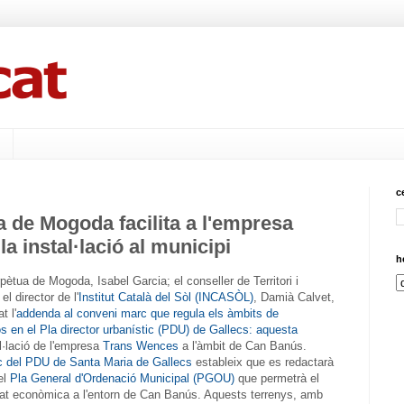
c
 de Mogoda facilita a l'empresa
a instal·lació al municipi
h
ètua de Mogoda, Isabel Garcia; el conseller de Territori i
 el director de l'
Institut Català del Sòl (INCASÒL)
, Damià Calvet,
t l'
addenda al conveni marc que regula els àmbits de
 en el Pla director urbanístic (PDU) de Gallecs: aquesta
l·lació de l'empresa
Trans Wences
a l'àmbit de Can Banús.
c del PDU de Santa Maria de Gallecs
estableix que es redactarà
el
Pla General d'Ordenació Municipal (PGOU)
que permetrà el
tat econòmica a l'entorn de Can Banús. Aquests terrenys, amb