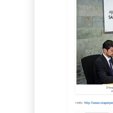
D'esq
m
+info:
http://www.staperpe