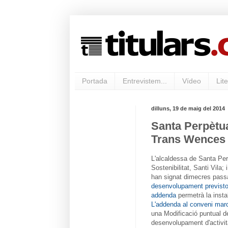
Portada
Entrevistem...
Vídeo
Lite
dilluns, 19 de maig del 2014
Santa Perpètua
Trans Wences l
L'alcaldessa de Santa Perp
Sostenibilitat, Santi Vila; i
han signat dimecres passa
desenvolupament previstos
addenda
permetrà la insta
L'addenda al conveni mar
una Modificació puntual d
desenvolupament d'activi