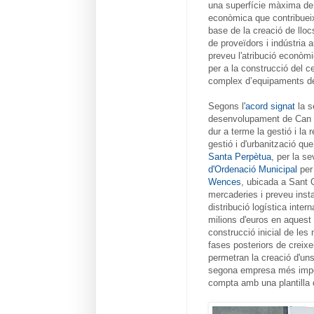
una superfície màxima de s
econòmica que contribueixi
base de la creació de llocs 
de proveïdors i indústria a
preveu l'atribució econòm
per a la construcció del 
complex d’equipaments de
Segons l
'acord signat
la s
desenvolupament de Can Ba
dur a terme la gestió i la
gestió i d'urbanització qu
Santa Perpètua
, per la s
d'Ordenació Municipal
per 
Wences
, ubicada a Sant 
mercaderies i preveu insta
distribució logística inte
milions d'euros en aquest 
construcció inicial de le
fases posteriors de creixe
permetran la creació d'uns
segona empresa més importa
compta amb una plantilla d