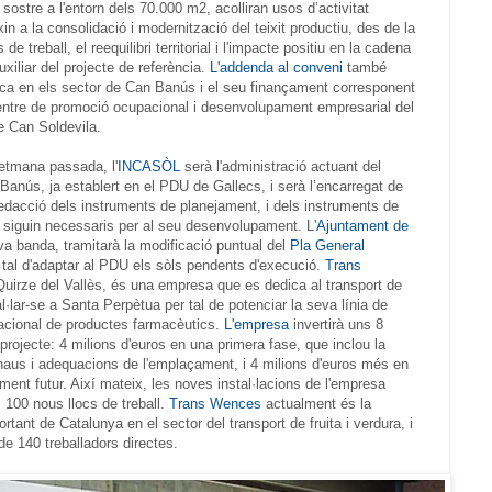
ostre a l'entorn dels 70.000 m2, acolliran usos d’activitat
n a la consolidació i modernització del teixit productiu, des de la
de treball, el reequilibri territorial i l'impacte positiu en la cadena
uxiliar del projecte de referència.
L'addenda al conveni
també
ica en els sector de Can Banús i el seu finançament corresponent
centre de promoció ocupacional i desenvolupament empresarial del
 Can Soldevila.
etmana passada, l'
INCASÒL
serà l'administració actuant del
nús, ja establert en el PDU de Gallecs, i serà l’encarregat de
 redacció dels instruments de planejament, i dels instruments de
e siguin necessaris per al seu desenvolupament. L'
Ajuntament de
eva banda, tramitarà la modificació puntual del
Pla General
tal d'adaptar al PDU els sòls pendents d'execució.
Trans
Quirze del Vallès, és una empresa que es dedica al transport de
l·lar-se a Santa Perpètua per tal de potenciar la seva línia de
rnacional de productes farmacèutics.
L'empresa
invertirà uns 8
projecte: 4 milions d'euros en una primera fase, que inclou la
s naus i adequacions de l'emplaçament, i 4 milions d'euros més en
ment futur. Així mateix, les noves instal·lacions de l'empresa
 100 nous llocs de treball.
Trans Wences
actualment és la
nt de Catalunya en el sector del transport de fruita i verdura, i
e 140 treballadors directes.