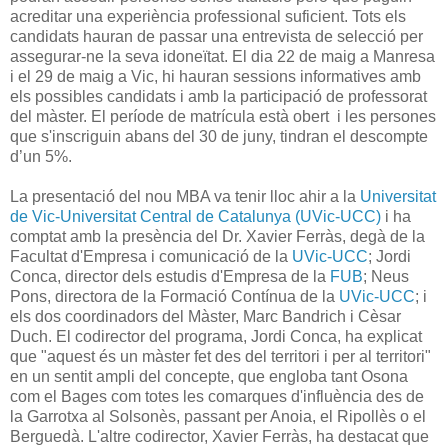
acreditar una experiència professional suficient. Tots els
candidats hauran de passar una entrevista de selecció per
assegurar-ne la seva idoneïtat. El dia 22 de maig a Manresa
i el 29 de maig a Vic, hi hauran sessions informatives amb
els possibles candidats i amb la participació de professorat
del màster. El període de matrícula està obert i les persones
que s'inscriguin abans del 30 de juny, tindran el descompte
d’un 5%.
La presentació del nou MBA va tenir lloc ahir a la
Universitat
de Vic-Universitat Central de Catalunya (UVic-UCC)
i ha
comptat amb la presència del Dr. Xavier Ferràs, degà de la
Facultat d'Empresa i comunicació de la
UVic-UCC
; Jordi
Conca, director dels estudis d'Empresa de la
FUB
; Neus
Pons, directora de la Formació Contínua de la
UVic-UCC
; i
els dos coordinadors del Màster, Marc Bandrich i Cèsar
Duch. El codirector del programa, Jordi Conca, ha explicat
que "aquest és un màster fet des del territori i per al territori"
en un sentit ampli del concepte, que engloba tant Osona
com el Bages com totes les comarques d'influència des de
la Garrotxa al Solsonès, passant per Anoia, el Ripollès o el
Berguedà. L'altre codirector, Xavier Ferràs, ha destacat que