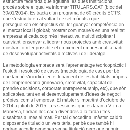
estructura federada que aglutina les dues institucions,
procés sobre el qual va informar TITULARS.CAT (bloc del
30/01/2014). Es tracta d'un programa de 60 crèdits ECTS,
que s'estructuren al voltant de set mòduls i que
persegueixen els objectius de: fer guanyar competència en
el mercat local i global; mostrar com moure's en una realitat
empresarial cada cop més interactiva, multidisciplinar i
canviant; ensenyar a liderar nous projectes amb creativitat; i
mostrar com fer possible el creixement empresarial a partir
de desenvolupar activitats directives i de lideratge.
La metodologia emprada serà l'aprenentatge teoricopràctic i
l'estudi i resolució de casos (metodologia de cas), per bé
que també s'incidirà en el fonament de les habilitats pròpies
de l’emprenedoria (innovació, creativitat, capacitat de
prendre decisions, corporate entrepreneurship, etc), que són
aplicables, tant en el desenvolupament d'idees de negoci
pròpies, com a l'empresa. El màster s'impartirà d'octubre de
2014 a juliol de 2015. Les sessions, que es faran a Vic i a
Manresa, tindran lloc cada divendres a la tarda i tres
dissabtes al mes al matí. Per tal d'accedir al màster, caldrà
disposar de titulació universitària, per bé que també hi
podran accedir persones sense titulació però que puguin