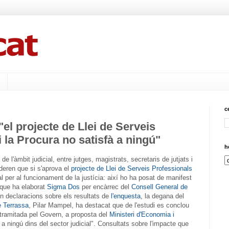
c
"el projecte de Llei de Serveis
i la Procura no satisfà a ningú"
h
e l'àmbit judicial, entre jutges, magistrats, secretaris de jutjats i
ideren que si s'aprova el
projecte de Llei de Serveis Professionals
al per al funcionament de la justícia: així ho ha posat de manifest
 que ha elaborat
Sigma Dos
per encàrrec del
Consell General de
En declaracions sobre els resultats de
l'enquesta
, la degana del
e Terrassa
, Pilar Mampel, ha destacat que de l'estudi es conclou
i tramitada pel Govern, a proposta del
Ministeri d'Economia i
à a ningú dins del sector judicial". Consultats sobre l'impacte que