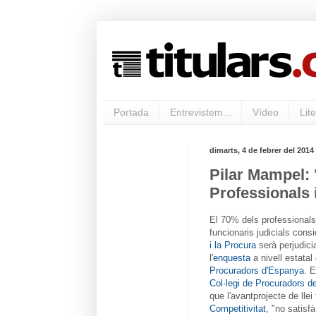
Portada
Entrevistem...
Vídeo
Lite
dimarts, 4 de febrer del 2014
Pilar Mampel: 
Professionals 
El 70% dels professionals d
funcionaris judicials cons
i la Procura
serà perjudici
l'
enquesta
a nivell estatal
Procuradors d'Espanya
. 
Col·legi de Procuradors d
que l'avantprojecte de lle
Competitivitat
, "no satisf