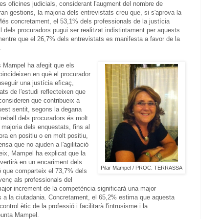
les oficines judicials, considerant l'augment del nombre de
ran gestions, la majoria dels entrevistats creu que, si s'aprova la
Més concretament, el 53,1% dels professionals de la justícia
ll dels procuradors pugui ser realitzat indistintament per aquests
mentre que el 26,7% dels entrevistats es manifesta a favor de la
.
s Mampel ha afegit que els
oincideixen en què el procurador
eguir una justícia eficaç,
ats de l'estudi reflecteixen que
consideren que contribueix a
quest sentit, segons la degana
 treball dels procuradors és molt
 majoria dels enquestats, fins al
ra en positiu o en molt positiu,
nsa que no ajuden a l'agilitació
eix, Mampel ha explicat que la
revertirà en un encariment dels
Pilar Mampel / PROC. TERRASSA
ió que comparteix el 73,7% dels
enç als professionals del
major increment de la competència significarà una major
veis a la ciutadania. Concretament, el 65,2% estima que aquesta
 control ètic de la professió i facilitarà l'intrusisme i la
apunta Mampel.