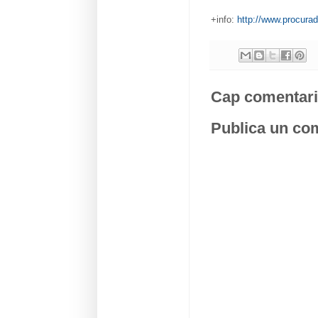
+info:
http://www.procurad
Cap comentari
Publica un com