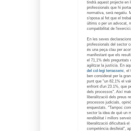
tindrà aquest projecte en 
professionals que hi porta
normativa, serà negatiu. 
s'oposa al fet que el treba
últims o per un advocat, 
compatibilitat de l'exercici
En les seves declaracion
professionals del sector c
és una peça clau per acons
manifestant que els result
el 71,1% dels preguntats 
agilitzar la justícia. En a
del col·legi terrassenc
, el
ben considerat per la gran
punt que "un 82,1% el valo
enfront d'un 23.1%, que pe
dels processos". Així mat
liberalització dels preus 
processos judicials, opin
enquestats. "Tampoc conv
sector la idea de què un 
rendibilitat i millors ser
liberalització dificultarà el
competència deslleial", 