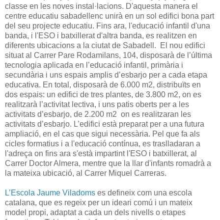
classe en les noves instal·lacions. D'aquesta manera el
centre educatiu sabadellenc unirà en un sol edifici bona part
del seu projecte educatiu. Fins ara, l'educació infantil d'una
banda, i l'ESO i batxillerat d'altra banda, es realitzen en
diferents ubicacions a la ciutat de Sabadell. El nou edifici
situat al Carrer Pare Rodamilans, 104, disposarà de l’última
tecnologia aplicada en l’educació infantil, primària i
secundària i uns espais amplis d’esbarjo per a cada etapa
educativa. En total, disposarà de 6.000 m2, distribuïts en
dos espais: un edifici de tres plantes, de 3.800 m2, on es
realitzarà l’activitat lectiva, i uns patis oberts per a les
activitats d’esbarjo, de 2.200 m2 on es realitzaran les
activitats d’esbarjo. L’edifici està preparat per a una futura
ampliació, en el cas que sigui necessària. Pel que fa als
cicles formatius i a l'educació contínua, es traslladaran a
l'adreça on fins ara s'està impartint l'ESO i batxillerat, al
Carrer Doctor Almera, mentre que la llar d'infants romadrà a
la mateixa ubicació, al Carrer Miquel Carreras.
L’Escola Jaume Viladoms
es defineix com una escola
catalana, que es regeix per un ideari comú i un mateix
model propi, adaptat a cada un dels nivells o etapes