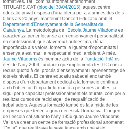
formatives. Tal i com ha informat anteriorment
TITULARS.CAT (
bloc del 30/04/2013
), aquest centre
educatiu privat disposa d'una oferta per a alumnes des dels
0 fins als 20 anys, mantenint Concert Educatiu amb el
Departament d'Ensenyament de la Generalitat de
Catalunya
. La metodologia de
l'Escola Jaume Viladoms
es
caracteritza per enfocar-se a un ensenyament personalitzat,
no confessional, que afavoreix l’autoestima, dóna
importància als valors, fomenta la igualtat d’oportunitats i
ensenya a estimar i a respectar el medi ambient. A més,
Jaume Viladoms
és membre actiu de la
Fundació Tr@ms
des de l’any 2004: fundació que implementa les TIC com a
recurs quotidià del procés d’ensenyament i aprenentatge de
tots els nivells. El centre educatiu sabadellenc també
disposa d’un departament dedicat a la formació contínua
amb l’objectiu d’impartir formació a persones adultes, ja
sigui per a capacitar professionalment els aturats, com per a
realitzar cursos de reciclatge i de requalificació de
treballadors. Aquesta formació també es fa a mida de les
empreses que tenen alguna necessitat formativa. L’origen
de l’escola cal situar-lo l’any 1956 quan Jaume Viladoms i
Valls va crear un centre de formació professional anomenat
“Delta”, que realitzava la seva tasca amb una visió