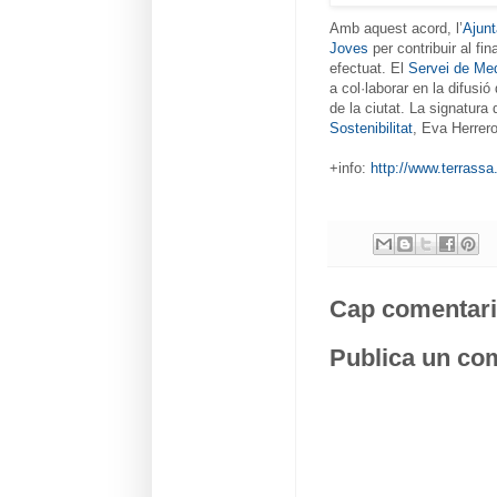
Amb aquest acord, l’
Ajun
Joves
per contribuir al fi
efectuat. El
Servei de Med
a col·laborar en la difusió 
de la ciutat. La signatura
Sostenibilitat
, Eva Herrero
+info:
http://www.terrassa
Cap comentari
Publica un com