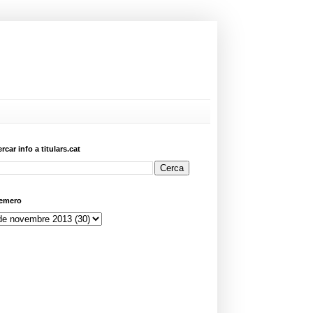
ercar info a titulars.cat
emero