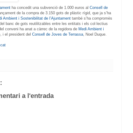
tament
ha concedit una subvenció de 1.000 euros al
Consell de
nançament de la compra de 3.150 gots de plàstic rígid, que ja s’ha
i Ambient i Sostenibilitat de l’Ajuntament
també s’ha compromès
del banc de gots reutilitzables entre les entitats i els col·lectius
 del conveni ha anat a càrrec de la regidora de
Medi Ambient i
, i el president del
Consell de Joves de Terrassa
, Noel Duque.
.cat
:
entari a l'entrada