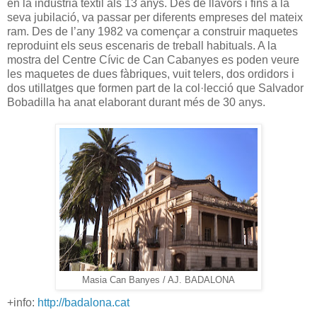
en la indústria tèxtil als 13 anys. Des de llavors i fins a la
seva jubilació, va passar per diferents empreses del mateix
ram. Des de l’any 1982 va començar a construir maquetes
reproduint els seus escenaris de treball habituals. A la
mostra del Centre Cívic de Can Cabanyes es poden veure
les maquetes de dues fàbriques, vuit telers, dos ordidors i
dos utillatges que formen part de la col·lecció que Salvador
Bobadilla ha anat elaborant durant més de 30 anys.
Masia Can Banyes / AJ. BADALONA
+info:
http://badalona.cat