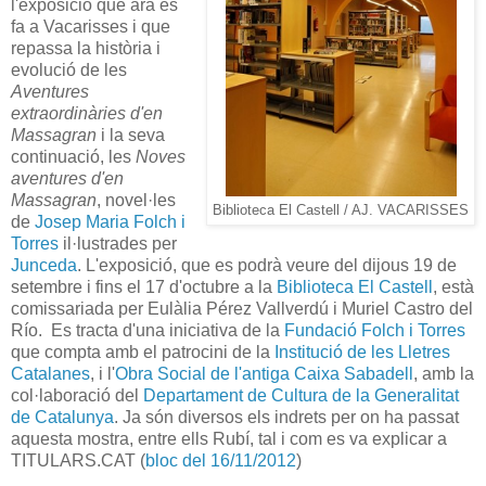
l'exposició que ara es
fa a Vacarisses i que
repassa la història i
evolució de les
Aventures
extraordinàries d'en
Massagran
i la seva
continuació, les
Noves
aventures d'en
Massagran
, novel·les
Biblioteca El Castell / AJ. VACARISSES
de
Josep Maria Folch i
Torres
il·lustrades per
Junceda
. L'exposició, que es podrà veure del dijous 19 de
setembre i fins el 17 d'octubre a la
Biblioteca El Castell
, està
comissariada per Eulàlia Pérez Vallverdú i Muriel Castro del
Río. Es tracta d'una iniciativa de la
Fundació Folch i Torres
que compta amb el patrocini de la
Institució de les Lletres
Catalanes
, i l'
Obra Social de l'antiga Caixa Sabadell
, amb la
col·laboració del
Departament de Cultura de la Generalitat
de Catalunya
. Ja són diversos els indrets per on ha passat
aquesta mostra, entre ells Rubí, tal i com es va explicar a
TITULARS.CAT (
bloc del 16/11/2012
)