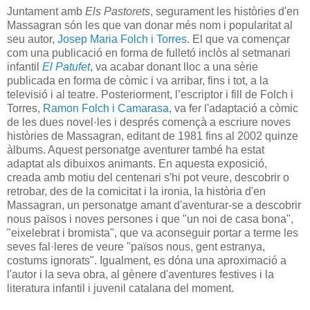
Juntament amb
Els Pastorets
, segurament les històries d'en
Massagran són les que van donar més nom i popularitat al
seu autor,
Josep Maria Folch i Torres
. El que va començar
com una publicació en forma de fulletó inclòs al setmanari
infantil
El Patufet
, va acabar donant lloc a una sèrie
publicada en forma de còmic i va arribar, fins i tot, a la
televisió i al teatre. Posteriorment, l’escriptor i fill de Folch i
Torres,
Ramon Folch i Camarasa
, va fer l'adaptació a còmic
de les dues novel·les i després començà a escriure noves
històries de Massagran, editant de 1981 fins al 2002 quinze
àlbums. Aquest personatge aventurer també ha estat
adaptat als dibuixos animants. En aquesta exposició,
creada
amb motiu del centenari s'hi pot veure, descobrir o
retrobar, des de la comicitat i la ironia, la història d'en
Massagran, un personatge amant d'aventurar-se a descobrir
nous països i noves persones i que "un noi de casa bona",
"eixelebrat i bromista", que va aconseguir portar a terme les
seves fal·leres de veure "països nous, gent estranya,
costums ignorats". Igualment, es dóna una aproximació a
l'autor i la seva obra, al gènere d'aventures festives i la
literatura infantil i juvenil catalana del moment.