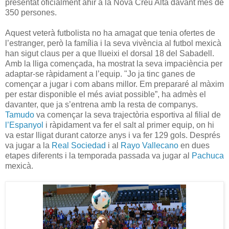
presentat oficialment ahir a la Nova Creu Alta davant més de
350 persones.
Aquest veterà futbolista no ha amagat que tenia ofertes de
l’estranger, però la família i la seva vivència al futbol mexicà
han sigut claus per a que llueixi el dorsal 18 del Sabadell.
Amb la lliga començada, ha mostrat la seva impaciència per
adaptar-se ràpidament a l’equip. "Jo ja tinc ganes de
començar a jugar i com abans millor. Em prepararé al màxim
per estar disponible el més aviat possible”, ha admès el
davanter, que ja s’entrena amb la resta de companys.
Tamudo
va començar la seva trajectòria esportiva al filial de
l’Espanyol
i ràpidament va fer el salt al primer equip, on hi
va estar lligat durant catorze anys i va fer 129 gols. Després
va jugar a la
Real Sociedad
i al
Rayo Vallecano
en dues
etapes diferents i la temporada passada va jugar al
Pachuca
mexicà.