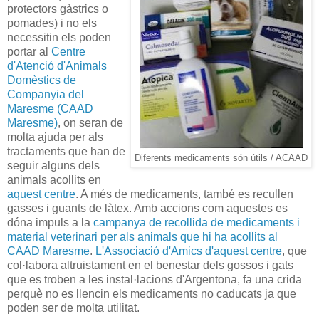
protectors gàstrics o
pomades) i no els
necessitin els poden
portar al
Centre
d'Atenció d'Animals
Domèstics de
Companyia del
Maresme (CAAD
Maresme)
, on seran de
molta ajuda per als
tractaments que han de
Diferents medicaments són útils / ACAAD
seguir alguns dels
animals acollits en
aquest centre
. A més de medicaments, també es recullen
gasses i guants de làtex. Amb accions com aquestes es
dóna impuls a la
campanya de recollida de medicaments i
material veterinari per als animals que hi ha acollits al
CAAD Maresme
.
L'Associació d'Amics d'aquest centre
, que
col·labora altruistament en el benestar dels gossos i gats
que es troben a les instal·lacions d'Argentona, fa una crida
perquè no es llencin els medicaments no caducats ja que
poden ser de molta utilitat.