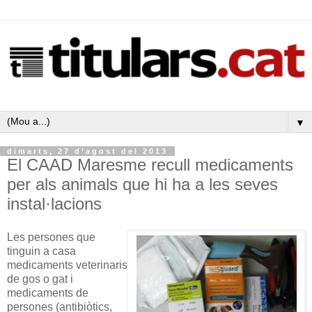
▼
dimarts, 27 d’agost del 2013
El CAAD Maresme recull medicaments
per als animals que hi ha a les seves
instal·lacions
Les persones que
tinguin a casa
medicaments veterinaris
de gos o gat i
medicaments de
persones (antibiòtics,