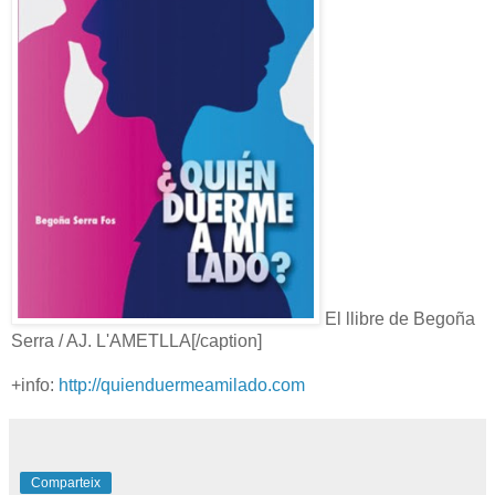
El llibre de Begoña
Serra / AJ. L'AMETLLA[/caption]
+info:
http://quienduermeamilado.com
Comparteix