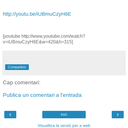
http://youtu.be/iUBmuCzyH6E
[youtube http://www.youtube.com/watch?
v=iUBmuCzyH6E&w=420&h=315]
Comparteix
Cap comentari:
Publica un comentari a l'entrada
‹
›
Inici
Visualitza la versió per a web